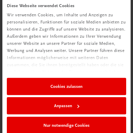
Diese Webseite verwendet Cookies
TRAUNER Akademie
Wir verwenden Cookies, um Inhalte und Anzeigen zu
Hygiene Basics
personalisieren, Funktionen für soziale Medien anbieten zu
Hygiene leicht gemacht – sicher, sauber, professionell
können und die Zugriffe auf unsere Website zu analysieren.
€ 29,50
Außerdem geben wir Informationen zu Ihrer Verwendung
unserer Website an unsere Partner für soziale Medien,
Werbung und Analysen weiter. Unsere Partner führen diese
Informationen möglicherweise mit weiteren Daten
zusammen, die Sie ihnen bereitgestellt haben oder die sie
im Rahmen Ihrer Nutzung der Dienste gesammelt haben.
Cookies zulassen
Anpassen
Nur notwendige Cookies