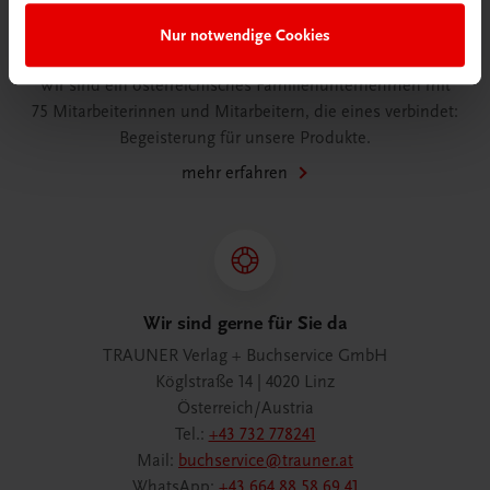
Nur notwendige Cookies
Wir über uns
Wir sind ein österreichisches Familienunternehmen mit
75 Mitarbeiterinnen und Mitarbeitern, die eines verbindet:
Begeisterung für unsere Produkte.
mehr erfahren
Wir sind gerne für Sie da
TRAUNER Verlag + Buchservice GmbH
Köglstraße 14 | 4020 Linz
Österreich/Austria
Tel.:
+43 732 778241
Mail:
buchservice@trauner.at
WhatsApp:
+43 664 88 58 69 41