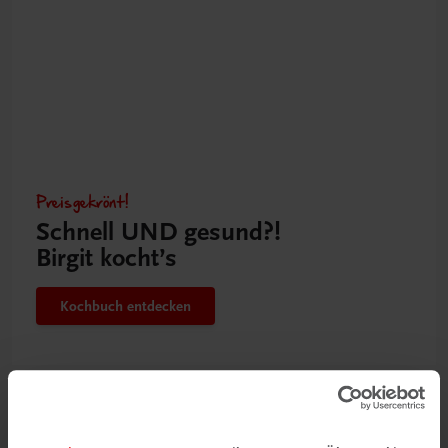
Preisgekrönt!
Schnell UND gesund?!
Birgit kocht’s
Kochbuch entdecken