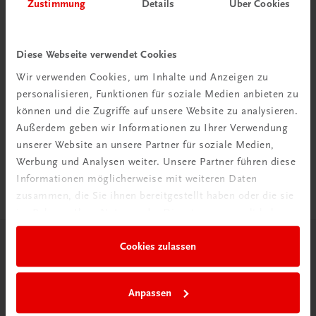
Zustimmung
Details
Über Cookies
Diese Webseite verwendet Cookies
Wir verwenden Cookies, um Inhalte und Anzeigen zu
Rabattcode erhalten
personalisieren, Funktionen für soziale Medien anbieten zu
können und die Zugriffe auf unsere Website zu analysieren.
Newsletter abonnieren
Außerdem geben wir Informationen zu Ihrer Verwendung
& Versandkosten sparen
unserer Website an unsere Partner für soziale Medien,
Werbung und Analysen weiter. Unsere Partner führen diese
Jetzt anmelden
Informationen möglicherweise mit weiteren Daten
zusammen, die Sie ihnen bereitgestellt haben oder die sie
im Rahmen Ihrer Nutzung der Dienste gesammelt haben.
Cookies zulassen
Herzlich willkommen bei TRAUNER!
Anpassen