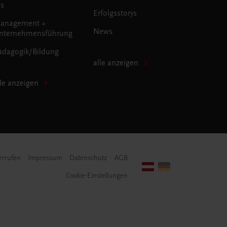
us
Erfolgsstorys
anagement +
News
nternehmensführung
ädagogik/Bildung
alle anzeigen
lle anzeigen
errufen
Impressum
Datenschutz
AGB
Cookie-Einstellungen