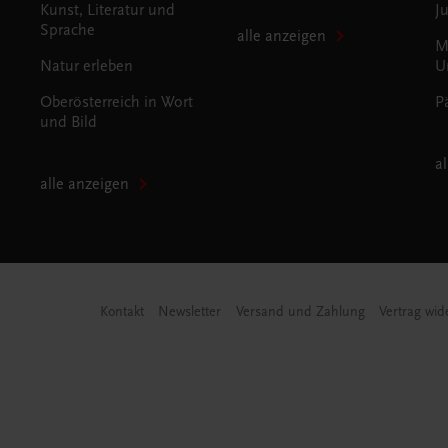
Kunst, Literatur und
J
Sprache
alle anzeigen
M
Natur erleben
U
Oberösterreich in Wort
P
und Bild
a
alle anzeigen
Kontakt
Newsletter
Versand und Zahlung
Vertrag wid