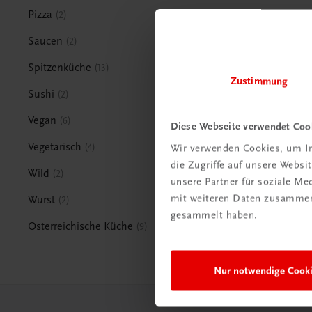
Pizza
2
Saucen
2
Spitzenküche
13
Zustimmung
Sushi
2
Vegan
6
Diese Webseite verwendet Coo
Vegetarisch
4
Wir verwenden Cookies, um In
die Zugriffe auf unsere Webs
Wild
2
unsere Partner für soziale M
mit weiteren Daten zusammen,
Wurst
2
gesammelt haben.
Österreichische Küche
9
Nur notwendige Cook