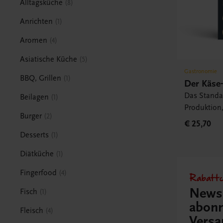
Alltagsküche
8
Anrichten
1
Aromen
4
Asiatische Küche
5
Gastronomie
BBQ, Grillen
1
Der Käse-
Das Standa
Beilagen
1
Produktion
Burger
2
Herkunftsr
€ 25,70
Verkostung
Desserts
1
Diätküche
1
Fingerfood
4
Rabattc
Newsl
Fisch
1
abonn
Fleisch
4
Versa