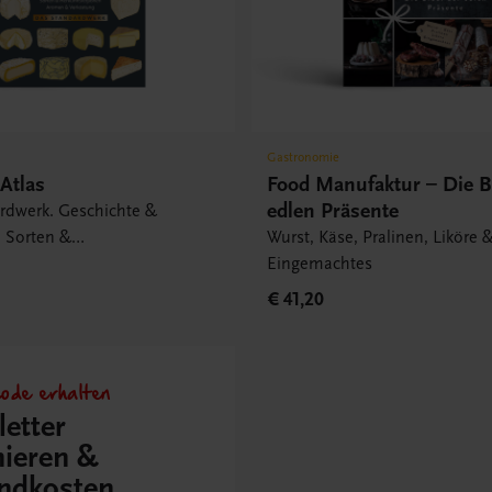
Gastronomie
Atlas
Food Manufaktur – Die B
edlen Präsente
rdwerk. Geschichte &
, Sorten &
Wurst, Käse, Pralinen, Liköre 
egionen, Aromen &
Eingemachtes
.
€ 41,20
ode erhalten
etter
ieren &
ndkosten