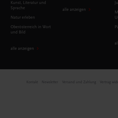
Kunst, Literatur und
J
Sprache
alle anzeigen
M
Natur erleben
U
Oberösterreich in Wort
P
und Bild
a
alle anzeigen
Kontakt
Newsletter
Versand und Zahlung
Vertrag wid