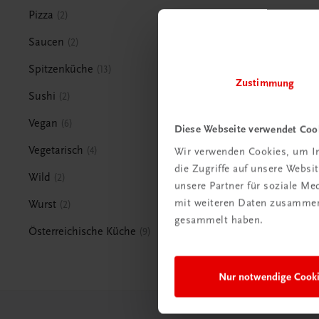
Pizza
2
Saucen
2
Spitzenküche
13
Zustimmung
Sushi
2
Vegan
6
Diese Webseite verwendet Coo
Vegetarisch
4
Wir verwenden Cookies, um In
die Zugriffe auf unsere Webs
Wild
2
unsere Partner für soziale M
mit weiteren Daten zusammen,
Wurst
2
gesammelt haben.
Österreichische Küche
9
Nur notwendige Cook