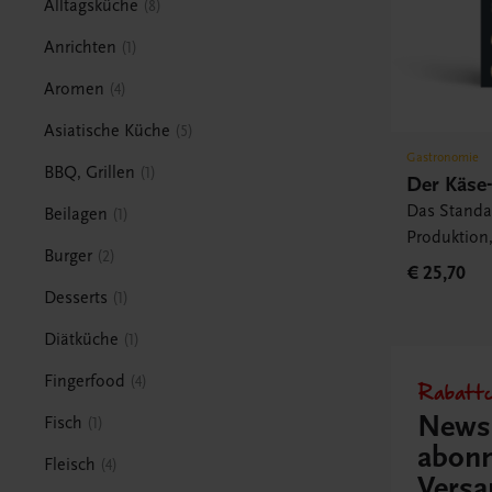
Alltagsküche
8
Anrichten
1
Aromen
4
Asiatische Küche
5
Gastronomie
BBQ, Grillen
1
Der Käse-
Das Standa
Beilagen
1
Produktion
Burger
2
Herkunftsr
€ 25,70
Verkostung
Desserts
1
Diätküche
1
Fingerfood
4
Rabattc
Newsl
Fisch
1
abonn
Fleisch
4
Versa