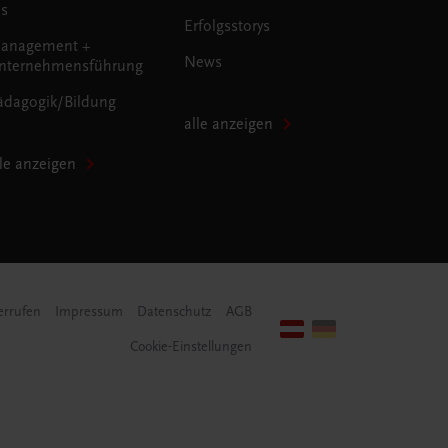
us
Erfolgsstorys
anagement +
News
nternehmensführung
ädagogik/Bildung
alle anzeigen
lle anzeigen
errufen
Impressum
Datenschutz
AGB
Cookie-Einstellungen