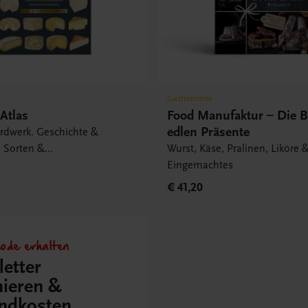
Gastronomie
Atlas
Food Manufaktur – Die B
edlen Präsente
rdwerk. Geschichte &
, Sorten &
Wurst, Käse, Pralinen, Liköre 
egionen, Aromen &
Eingemachtes
.
€ 41,20
ode erhalten
etter
ieren &
ndkosten