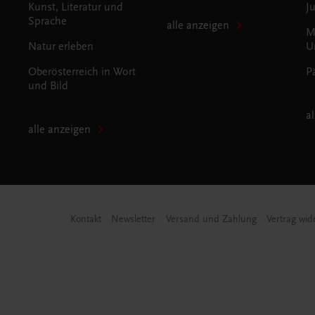
Kunst, Literatur und
J
Sprache
alle anzeigen
M
Natur erleben
U
Oberösterreich in Wort
P
und Bild
a
alle anzeigen
Kontakt
Newsletter
Versand und Zahlung
Vertrag wid