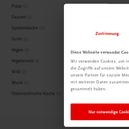
Pizza
2
Saucen
2
Spitzenküche
13
Zustimmung
Sushi
2
Vegan
6
Diese Webseite verwendet Coo
Vegetarisch
4
Wir verwenden Cookies, um In
die Zugriffe auf unsere Webs
Wild
2
unsere Partner für soziale M
mit weiteren Daten zusammen,
Wurst
2
gesammelt haben.
Österreichische Küche
9
Nur notwendige Cook