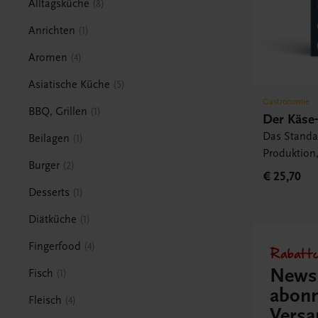
Alltagsküche
8
Anrichten
1
Aromen
4
Asiatische Küche
5
Gastronomie
BBQ, Grillen
1
Der Käse-
Das Standa
Beilagen
1
Produktion
Burger
2
Herkunftsr
€ 25,70
Verkostung
Desserts
1
Diätküche
1
Fingerfood
4
Rabattc
Newsl
Fisch
1
abonn
Fleisch
4
Versa