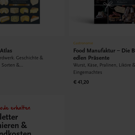
Gastronomie
Atlas
Food Manufaktur – Die B
edlen Präsente
rdwerk. Geschichte &
, Sorten &
Wurst, Käse, Pralinen, Liköre 
egionen, Aromen &
Eingemachtes
.
€ 41,20
ode erhalten
etter
ieren &
ndkosten