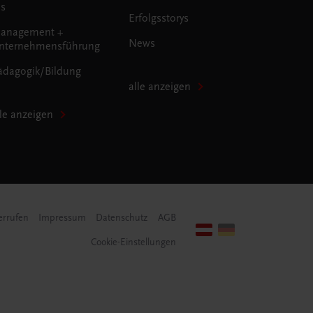
us
Erfolgsstorys
anagement +
News
nternehmensführung
ädagogik/Bildung
alle anzeigen
lle anzeigen
errufen
Impressum
Datenschutz
AGB
Cookie-Einstellungen