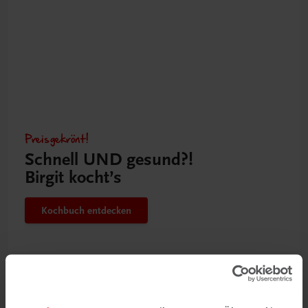
Preisgekrönt!
Schnell UND gesund?!
Birgit kocht’s
Kochbuch entdecken