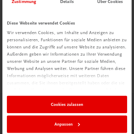
Zustimmung
Details
Über Cookies
Diese Webseite verwendet Cookies
Wir verwenden Cookies, um Inhalte und Anzeigen zu
Rabattcode erhalten
personalisieren, Funktionen für soziale Medien anbieten zu
können und die Zugriffe auf unsere Website zu analysieren.
Newsletter abonnieren
Außerdem geben wir Informationen zu Ihrer Verwendung
& Versandkosten sparen
unserer Website an unsere Partner für soziale Medien,
Werbung und Analysen weiter. Unsere Partner führen diese
Jetzt anmelden
Informationen möglicherweise mit weiteren Daten
zusammen, die Sie ihnen bereitgestellt haben oder die sie
im Rahmen Ihrer Nutzung der Dienste gesammelt haben.
Cookies zulassen
Herzlich willkommen bei TRAUNER!
Anpassen