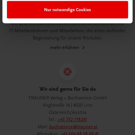
Nur notwendige Cookies
Wir über uns
Wir sind ein österreichisches Familienunternehmen mit
75 Mitarbeiterinnen und Mitarbeitern, die eines verbindet:
Begeisterung für unsere Produkte.
mehr erfahren
Wir sind gerne für Sie da
TRAUNER Verlag + Buchservice GmbH
Köglstraße 14 | 4020 Linz
Österreich/Austria
Tel.:
+43 732 778241
Mail:
buchservice@trauner.at
WhatsApp:
+43 664 88 58 69 41