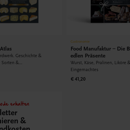
Gastronomie
Atlas
Food Manufaktur – Die B
edlen Präsente
rdwerk. Geschichte &
, Sorten &
Wurst, Käse, Pralinen, Liköre 
egionen, Aromen &
Eingemachtes
.
€ 41,20
ode erhalten
etter
ieren &
ndkosten