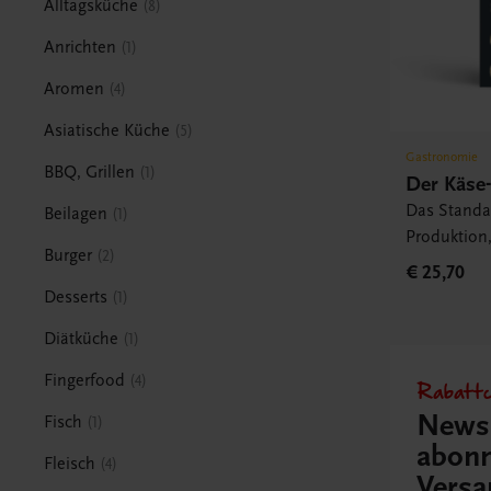
Alltagsküche
8
Anrichten
1
Aromen
4
Asiatische Küche
5
Gastronomie
BBQ, Grillen
1
Der Käse-
Das Standa
Beilagen
1
Produktion
Burger
2
Herkunftsr
€ 25,70
Verkostung
Desserts
1
Diätküche
1
Fingerfood
4
Rabattc
Newsl
Fisch
1
abonn
Fleisch
4
Versa