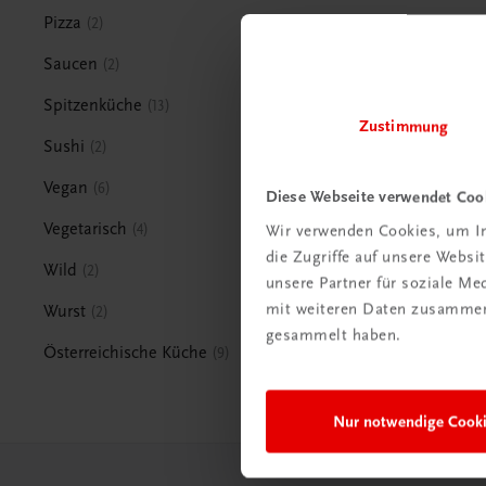
Pizza
2
Saucen
2
Spitzenküche
13
Zustimmung
Sushi
2
Vegan
6
Diese Webseite verwendet Coo
Vegetarisch
4
Wir verwenden Cookies, um In
die Zugriffe auf unsere Webs
Wild
2
unsere Partner für soziale M
mit weiteren Daten zusammen,
Wurst
2
gesammelt haben.
Österreichische Küche
9
Nur notwendige Cook