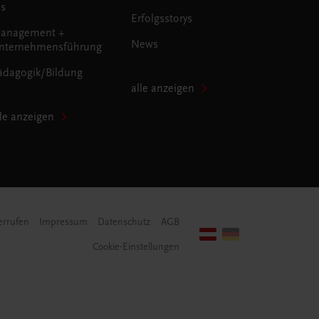
us
Erfolgsstorys
anagement +
News
nternehmensführung
ädagogik/Bildung
alle anzeigen
lle anzeigen
errufen
Impressum
Datenschutz
AGB
Cookie-Einstellungen