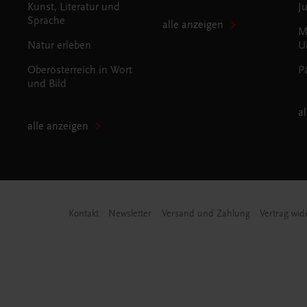
Kunst, Literatur und
J
Sprache
alle anzeigen
M
Natur erleben
U
Oberösterreich in Wort
P
und Bild
a
alle anzeigen
Kontakt
Newsletter
Versand und Zahlung
Vertrag wid