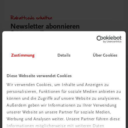
Rabattcode erhalten
Newsletter abonnieren
& Versandkosten sparen
Jetzt anmelden
Zustimmung
Details
Über Cookies
Diese Webseite verwendet Cookies
Herzlich willkommen bei TRAUNER!
Wir verwenden Cookies, um Inhalte und Anzeigen zu
personalisieren, Funktionen für soziale Medien anbieten zu
können und die Zugriffe auf unsere Website zu analysieren.
Außerdem geben wir Informationen zu Ihrer Verwendung
unserer Website an unsere Partner für soziale Medien,
Werbung und Analysen weiter. Unsere Partner führen diese
Wir über uns
Informationen möglicherweise mit weiteren Daten