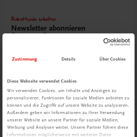
Rabattcode erhalten
Newsletter abonnieren
& Versandkosten sparen
Jetzt anmelden
Zustimmung
Details
Über Cookies
Diese Webseite verwendet Cookies
Herzlich willkommen bei TRAUNER!
Wir verwenden Cookies, um Inhalte und Anzeigen zu
personalisieren, Funktionen für soziale Medien anbieten zu
können und die Zugriffe auf unsere Website zu analysieren.
Außerdem geben wir Informationen zu Ihrer Verwendung
unserer Website an unsere Partner für soziale Medien,
Werbung und Analysen weiter. Unsere Partner führen diese
Wir über uns
Informationen möglicherweise mit weiteren Daten