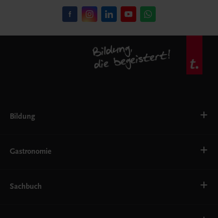
Bildung
VS
AHS
Gastronomie
BAFEP/BASOP
BRP
BS
Bäckerei
EWF/ZWF
Getränke
Sachbuch
FW
Hotelmanagement
Konditorei und Patisserie
Küche
Familie und Gesundheit
Service