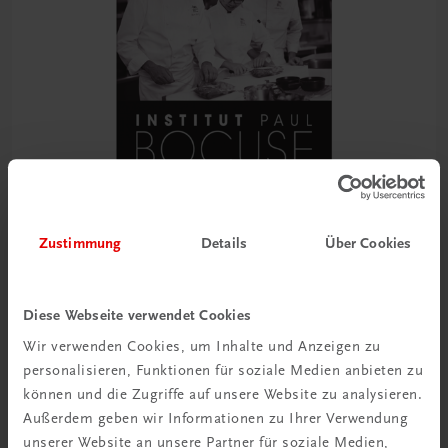
Zustimmung
Details
Über Cookies
Gastronomie
Die Hohe Schule des Kochens
Diese Webseite verwendet Cookies
Institut Paul Bocuse. Grundlagen, Techniken, Rezepte
Wir verwenden Cookies, um Inhalte und Anzeigen zu
personalisieren, Funktionen für soziale Medien anbieten zu
€ 51,40
können und die Zugriffe auf unsere Website zu analysieren.
Außerdem geben wir Informationen zu Ihrer Verwendung
unserer Website an unsere Partner für soziale Medien,