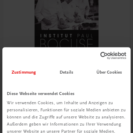
Zustimmung
Details
Über Cookies
Gastronomie
Die Hohe Schule des Kochens
Diese Webseite verwendet Cookies
Institut Paul Bocuse. Grundlagen, Techniken, Rezepte
Wir verwenden Cookies, um Inhalte und Anzeigen zu
personalisieren, Funktionen für soziale Medien anbieten zu
€ 51,40
können und die Zugriffe auf unsere Website zu analysieren.
Außerdem geben wir Informationen zu Ihrer Verwendung
unserer Website an unsere Partner für soziale Medien,