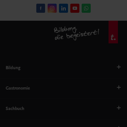
Bildung
VS
AHS
Gastronomie
BAFEP/BASOP
BRP
BS
Bäckerei
EWF/ZWF
Getränke
Sachbuch
FW
Hotelmanagement
Konditorei und Patisserie
Küche
Familie und Gesundheit
Service