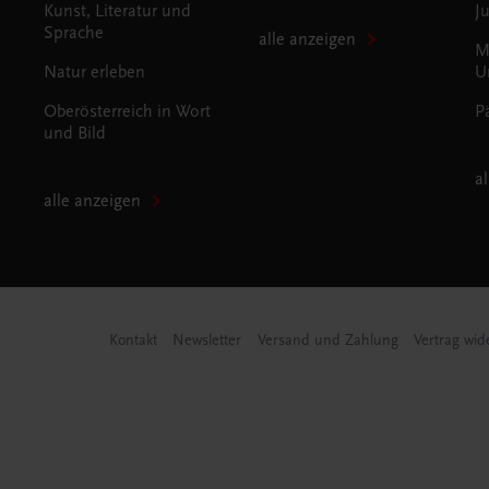
Kunst, Literatur und
J
Sprache
alle anzeigen
M
Natur erleben
U
Oberösterreich in Wort
P
und Bild
a
alle anzeigen
Kontakt
Newsletter
Versand und Zahlung
Vertrag wid