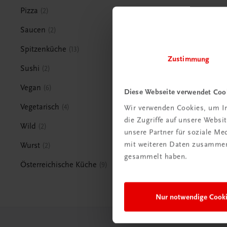
Pizza
2
Saucen
2
Spitzenküche
13
Zustimmung
Sushi
2
Vegan
6
Diese Webseite verwendet Coo
Vegetarisch
4
Wir verwenden Cookies, um In
die Zugriffe auf unsere Webs
Wild
2
unsere Partner für soziale M
mit weiteren Daten zusammen,
Wurst
2
gesammelt haben.
Österreichische Küche
9
Nur notwendige Cook