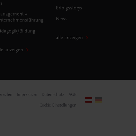
us
Erfolgsstorys
anagement +
News
nternehmensführung
ädagogik/Bildung
alle anzeigen
lle anzeigen
errufen
Impressum
Datenschutz
AGB
Cookie-Einstellungen