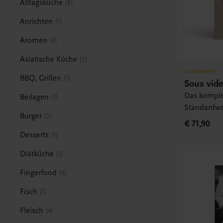
Alltagsküche
8
Anrichten
1
Aromen
4
Asiatische Küche
5
Gastronomie
BBQ, Grillen
1
Sous vid
Das komple
Beilagen
1
Standardwe
Burger
2
€ 71,90
Desserts
1
Diätküche
1
Fingerfood
4
Fisch
1
Fleisch
4