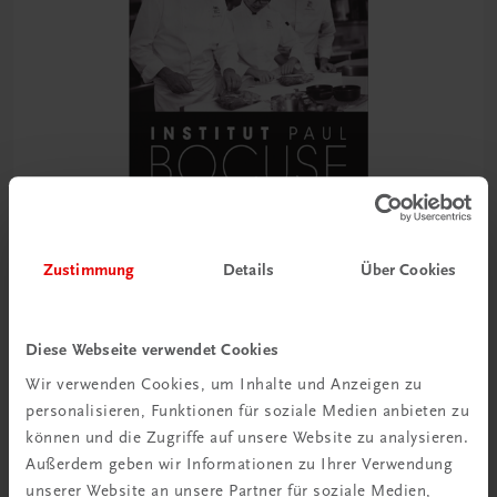
Zustimmung
Details
Über Cookies
Gastronomie
Die Hohe Schule des Kochens
Diese Webseite verwendet Cookies
Institut Paul Bocuse. Grundlagen, Techniken, Rezepte
Wir verwenden Cookies, um Inhalte und Anzeigen zu
personalisieren, Funktionen für soziale Medien anbieten zu
€ 51,40
können und die Zugriffe auf unsere Website zu analysieren.
Außerdem geben wir Informationen zu Ihrer Verwendung
unserer Website an unsere Partner für soziale Medien,