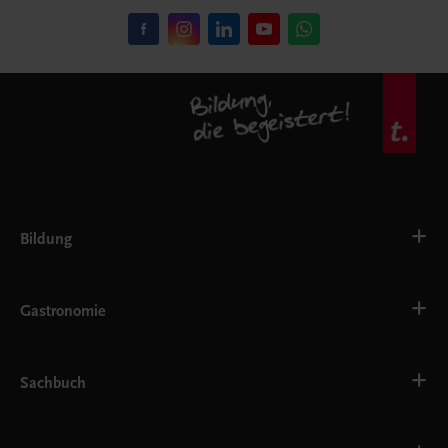
Bildung
VS
AHS
Gastronomie
BAFEP/BASOP
BRP
BS
Bäckerei
EWF/ZWF
Getränke
Sachbuch
FW
Hotelmanagement
Konditorei und Patisserie
Küche
Familie und Gesundheit
Service