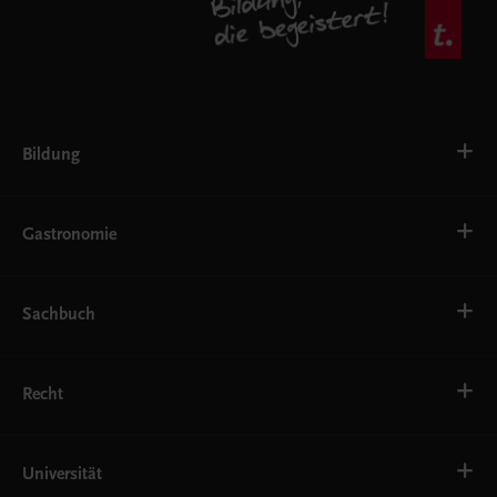
Bildung
VS
AHS
Gastronomie
BAFEP/BASOP
BRP
BS
Bäckerei
EWF/ZWF
Getränke
Sachbuch
FW
Hotelmanagement
Konditorei und Patisserie
Küche
Familie und Gesundheit
Service
Gesellschaft, Politik und Wirtschaft
Recht
Systemgastronomie
Karriere und Beruf
Kochen und Genuss
Kunst, Literatur und Sprache
Krankenanstaltenrecht
Natur erleben
OÖ Landesgesetze
Universität
Oberösterreich in Wort und Bild
Recht Schulpraxis