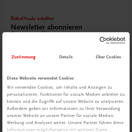
Rabattcode erhalten
Newsletter abonnieren
& Versandkosten sparen
Jetzt anmelden
Zustimmung
Details
Über Cookies
Diese Webseite verwendet Cookies
Herzlich willkommen bei TRAUNER!
Wir verwenden Cookies, um Inhalte und Anzeigen zu
personalisieren, Funktionen für soziale Medien anbieten zu
können und die Zugriffe auf unsere Website zu analysieren.
Außerdem geben wir Informationen zu Ihrer Verwendung
unserer Website an unsere Partner für soziale Medien,
Werbung und Analysen weiter. Unsere Partner führen diese
Wir über uns
Informationen möglicherweise mit weiteren Daten