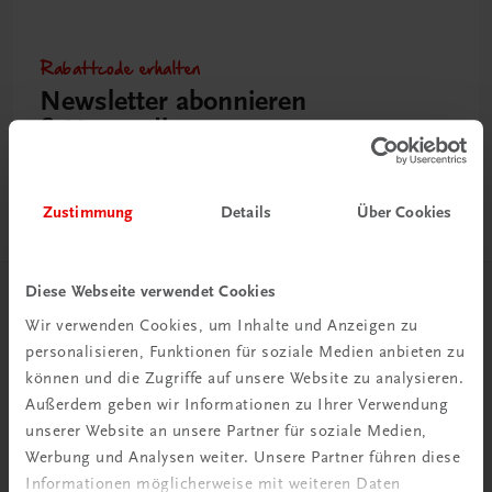
Rabattcode erhalten
Newsletter abonnieren
& Versandkosten sparen
Jetzt anmelden
Zustimmung
Details
Über Cookies
Diese Webseite verwendet Cookies
Herzlich willkommen bei TRAUNER!
Wir verwenden Cookies, um Inhalte und Anzeigen zu
personalisieren, Funktionen für soziale Medien anbieten zu
können und die Zugriffe auf unsere Website zu analysieren.
Außerdem geben wir Informationen zu Ihrer Verwendung
unserer Website an unsere Partner für soziale Medien,
Werbung und Analysen weiter. Unsere Partner führen diese
Wir über uns
Informationen möglicherweise mit weiteren Daten