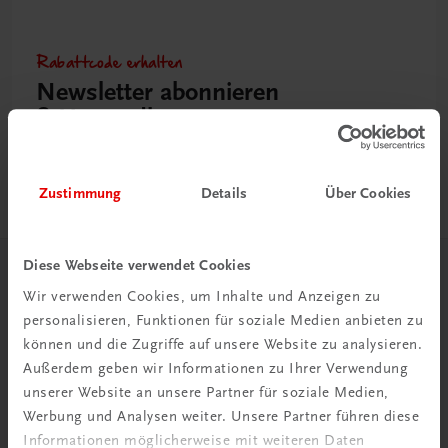
Rabattcode erhalten
Newsletter abonnieren
& Versandkosten sparen
Jetzt anmelden
Zustimmung
Details
Über Cookies
Diese Webseite verwendet Cookies
Herzlich willkommen bei TRAUNER!
Wir verwenden Cookies, um Inhalte und Anzeigen zu
personalisieren, Funktionen für soziale Medien anbieten zu
können und die Zugriffe auf unsere Website zu analysieren.
Außerdem geben wir Informationen zu Ihrer Verwendung
unserer Website an unsere Partner für soziale Medien,
Werbung und Analysen weiter. Unsere Partner führen diese
Wir über uns
Informationen möglicherweise mit weiteren Daten