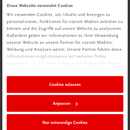
Diese Webseite verwendet Cookies
TRAUNER Akademie
Wir verwenden Cookies, um Inhalte und Anzeigen zu
Hygiene Basics
personalisieren, Funktionen für soziale Medien anbieten zu
Hygiene leicht gemacht – sicher, sauber, professionell
können und die Zugriffe auf unsere Website zu analysieren.
€ 29,50
Außerdem geben wir Informationen zu Ihrer Verwendung
unserer Website an unsere Partner für soziale Medien,
Werbung und Analysen weiter. Unsere Partner führen diese
Informationen möglicherweise mit weiteren Daten
zusammen, die Sie ihnen bereitgestellt haben oder die sie
im Rahmen Ihrer Nutzung der Dienste gesammelt haben.
Cookies zulassen
Anpassen
Nur notwendige Cookies