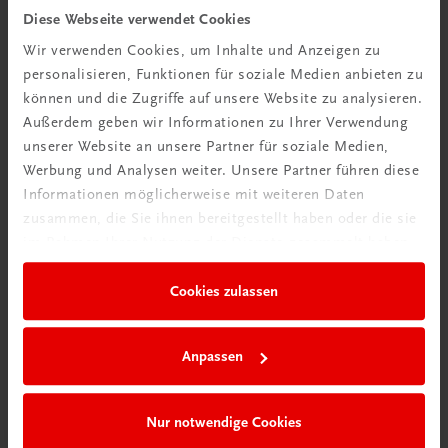
Diese Webseite verwendet Cookies
TRAUNER Akademie
Wir verwenden Cookies, um Inhalte und Anzeigen zu
Hygiene Basics
personalisieren, Funktionen für soziale Medien anbieten zu
Hygiene leicht gemacht – sicher, sauber, professionell
können und die Zugriffe auf unsere Website zu analysieren.
€ 29,50
Außerdem geben wir Informationen zu Ihrer Verwendung
unserer Website an unsere Partner für soziale Medien,
Werbung und Analysen weiter. Unsere Partner führen diese
Informationen möglicherweise mit weiteren Daten
zusammen, die Sie ihnen bereitgestellt haben oder die sie
im Rahmen Ihrer Nutzung der Dienste gesammelt haben.
Cookies zulassen
Anpassen
Nur notwendige Cookies