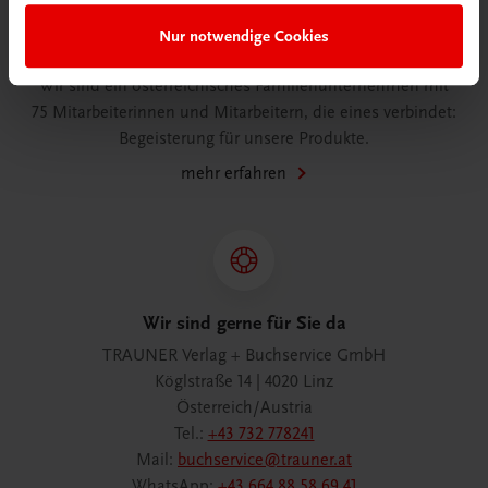
Nur notwendige Cookies
Wir über uns
Wir sind ein österreichisches Familienunternehmen mit
75 Mitarbeiterinnen und Mitarbeitern, die eines verbindet:
Begeisterung für unsere Produkte.
mehr erfahren
Wir sind gerne für Sie da
TRAUNER Verlag + Buchservice GmbH
Köglstraße 14 | 4020 Linz
Österreich/Austria
Tel.:
+43 732 778241
Mail:
buchservice@trauner.at
WhatsApp:
+43 664 88 58 69 41