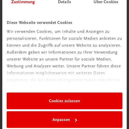
Zustimmung
Details
Über Cookies
Diese Webseite verwendet Cookies
Wir verwenden Cookies, um Inhalte und Anzeigen zu
Rabattcode erhalten
personalisieren, Funktionen für soziale Medien anbieten zu
können und die Zugriffe auf unsere Website zu analysieren.
Newsletter abonnieren
Außerdem geben wir Informationen zu Ihrer Verwendung
& Versandkosten sparen
unserer Website an unsere Partner für soziale Medien,
Werbung und Analysen weiter. Unsere Partner führen diese
Jetzt anmelden
Informationen möglicherweise mit weiteren Daten
zusammen, die Sie ihnen bereitgestellt haben oder die sie
im Rahmen Ihrer Nutzung der Dienste gesammelt haben.
Cookies zulassen
Herzlich willkommen bei TRAUNER!
Anpassen