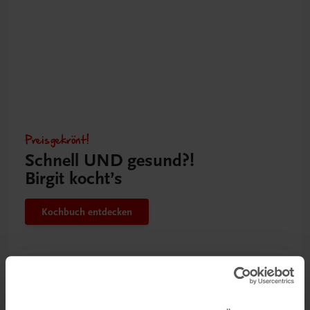
Preisgekrönt!
Schnell UND gesund?!
Birgit kocht’s
Kochbuch entdecken