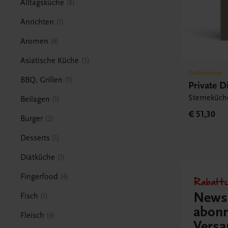
Alltagsküche
8
Anrichten
1
Aromen
4
Asiatische Küche
5
Gastronomie
BBQ, Grillen
1
Private D
Sterneküch
Beilagen
1
€ 51,30
Burger
2
Desserts
1
Diätküche
1
Fingerfood
4
Rabattc
Newsl
Fisch
1
abonn
Fleisch
4
Versa