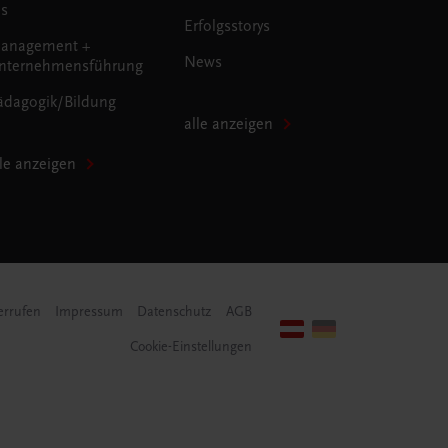
us
Erfolgsstorys
anagement +
News
nternehmensführung
ädagogik/Bildung
alle anzeigen
lle anzeigen
errufen
Impressum
Datenschutz
AGB
Cookie-Einstellungen