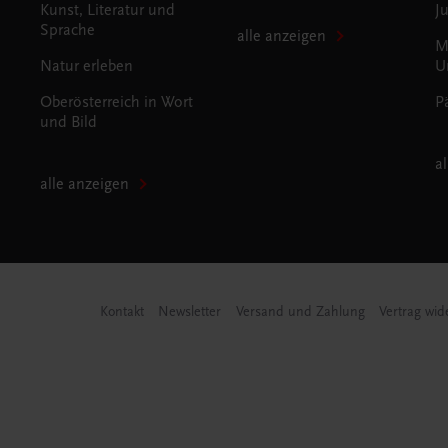
Kunst, Literatur und
J
Sprache
alle anzeigen
M
Natur erleben
U
Oberösterreich in Wort
P
und Bild
a
alle anzeigen
Kontakt
Newsletter
Versand und Zahlung
Vertrag wid