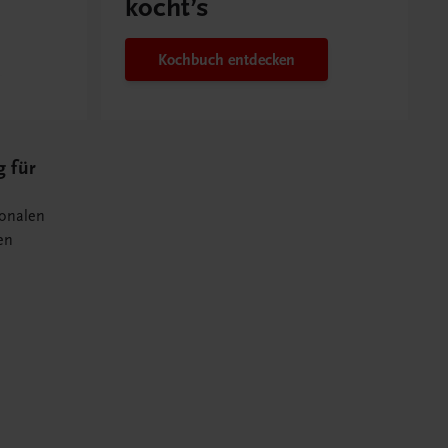
kocht’s
Kochbuch entdecken
g für
sonalen
en