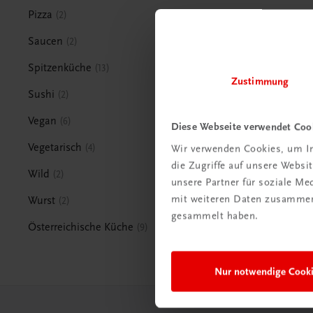
Pizza
2
Saucen
2
Spitzenküche
13
Zustimmung
Sushi
2
Vegan
6
Diese Webseite verwendet Coo
Vegetarisch
4
Wir verwenden Cookies, um In
die Zugriffe auf unsere Webs
Wild
2
unsere Partner für soziale M
mit weiteren Daten zusammen,
Wurst
2
gesammelt haben.
Österreichische Küche
9
Nur notwendige Cook