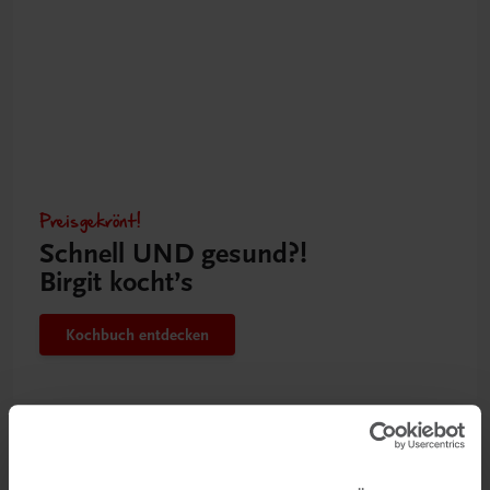
Preisgekrönt!
Schnell UND gesund?!
Birgit kocht’s
Kochbuch entdecken