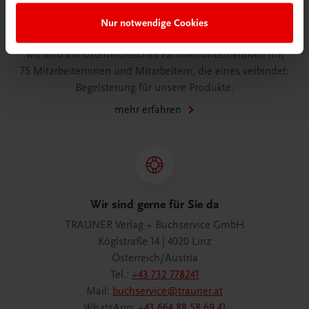
Nur notwendige Cookies
Wir über uns
Wir sind ein österreichisches Familienunternehmen mit
75 Mitarbeiterinnen und Mitarbeitern, die eines verbindet:
Begeisterung für unsere Produkte.
mehr erfahren
Wir sind gerne für Sie da
TRAUNER Verlag + Buchservice GmbH
Köglstraße 14 | 4020 Linz
Österreich/Austria
Tel.:
+43 732 778241
Mail:
buchservice@trauner.at
WhatsApp:
+43 664 88 58 69 41