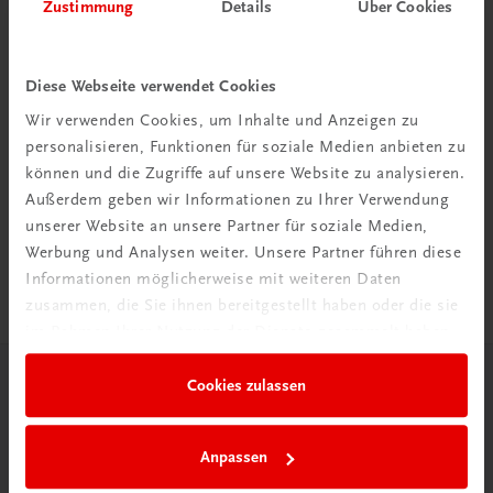
Zustimmung
Details
Über Cookies
Diese Webseite verwendet Cookies
Wir verwenden Cookies, um Inhalte und Anzeigen zu
Rabattcode erhalten
personalisieren, Funktionen für soziale Medien anbieten zu
können und die Zugriffe auf unsere Website zu analysieren.
Newsletter abonnieren
Außerdem geben wir Informationen zu Ihrer Verwendung
& Versandkosten sparen
unserer Website an unsere Partner für soziale Medien,
Werbung und Analysen weiter. Unsere Partner führen diese
Jetzt anmelden
Informationen möglicherweise mit weiteren Daten
zusammen, die Sie ihnen bereitgestellt haben oder die sie
im Rahmen Ihrer Nutzung der Dienste gesammelt haben.
Cookies zulassen
Herzlich willkommen bei TRAUNER!
Anpassen