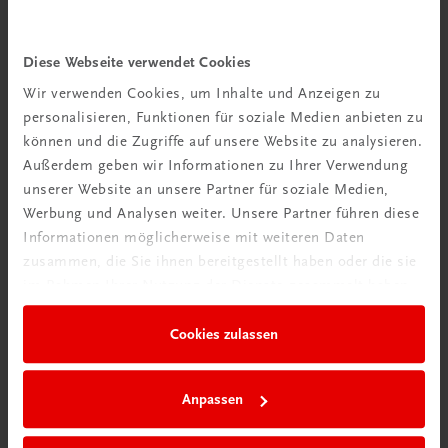
Gastronomie
Diese Webseite verwendet Cookies
Die Plachutta Kochschule
Wir verwenden Cookies, um Inhalte und Anzeigen zu
Mehr als 45 Jahren Profikocherfahrung
personalisieren, Funktionen für soziale Medien anbieten zu
€ 39,00
können und die Zugriffe auf unsere Website zu analysieren.
Außerdem geben wir Informationen zu Ihrer Verwendung
unserer Website an unsere Partner für soziale Medien,
Werbung und Analysen weiter. Unsere Partner führen diese
Informationen möglicherweise mit weiteren Daten
zusammen, die Sie ihnen bereitgestellt haben oder die sie
im Rahmen Ihrer Nutzung der Dienste gesammelt haben.
Cookies zulassen
Rabattcode erhalten
Newsletter abonnieren
Anpassen
& Versandkosten sparen