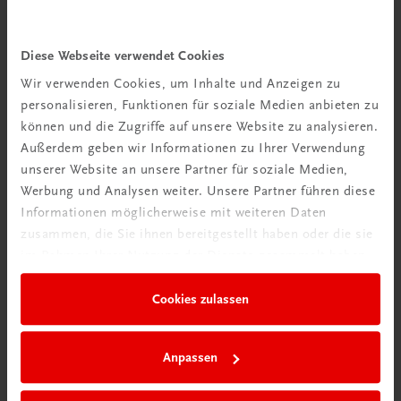
Gastronomie
Diese Webseite verwendet Cookies
Die Plachutta Kochschule
Wir verwenden Cookies, um Inhalte und Anzeigen zu
Mehr als 45 Jahren Profikocherfahrung
personalisieren, Funktionen für soziale Medien anbieten zu
€ 39,00
können und die Zugriffe auf unsere Website zu analysieren.
Außerdem geben wir Informationen zu Ihrer Verwendung
unserer Website an unsere Partner für soziale Medien,
Werbung und Analysen weiter. Unsere Partner führen diese
Informationen möglicherweise mit weiteren Daten
zusammen, die Sie ihnen bereitgestellt haben oder die sie
im Rahmen Ihrer Nutzung der Dienste gesammelt haben.
Cookies zulassen
Rabattcode erhalten
Newsletter abonnieren
Anpassen
& Versandkosten sparen