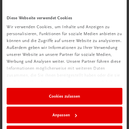
Gastronomie
Diese Webseite verwendet Cookies
Die Plachutta Kochschule
Wir verwenden Cookies, um Inhalte und Anzeigen zu
Mehr als 45 Jahren Profikocherfahrung
personalisieren, Funktionen für soziale Medien anbieten zu
€ 39,00
können und die Zugriffe auf unsere Website zu analysieren.
Außerdem geben wir Informationen zu Ihrer Verwendung
unserer Website an unsere Partner für soziale Medien,
Werbung und Analysen weiter. Unsere Partner führen diese
Informationen möglicherweise mit weiteren Daten
zusammen, die Sie ihnen bereitgestellt haben oder die sie
im Rahmen Ihrer Nutzung der Dienste gesammelt haben.
Cookies zulassen
Rabattcode erhalten
Newsletter abonnieren
Anpassen
& Versandkosten sparen