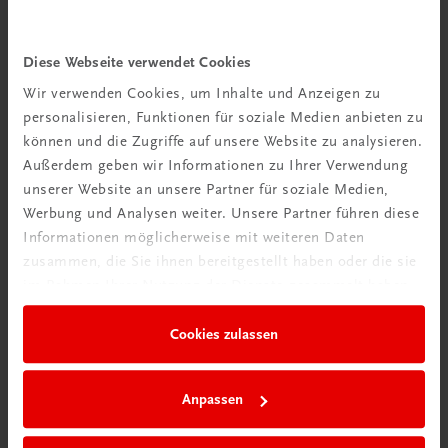
Gastronomie
Diese Webseite verwendet Cookies
Die Plachutta Kochschule
Wir verwenden Cookies, um Inhalte und Anzeigen zu
Mehr als 45 Jahren Profikocherfahrung
personalisieren, Funktionen für soziale Medien anbieten zu
€ 39,00
können und die Zugriffe auf unsere Website zu analysieren.
Außerdem geben wir Informationen zu Ihrer Verwendung
unserer Website an unsere Partner für soziale Medien,
Werbung und Analysen weiter. Unsere Partner führen diese
Informationen möglicherweise mit weiteren Daten
zusammen, die Sie ihnen bereitgestellt haben oder die sie
im Rahmen Ihrer Nutzung der Dienste gesammelt haben.
Cookies zulassen
Rabattcode erhalten
Newsletter abonnieren
Anpassen
& Versandkosten sparen