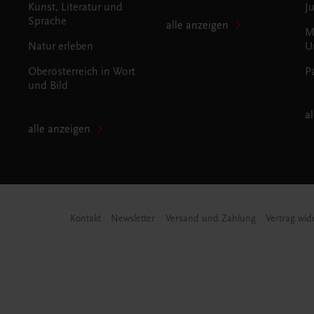
Kunst, Literatur und
J
Sprache
alle anzeigen
M
Natur erleben
U
Oberösterreich in Wort
P
und Bild
a
alle anzeigen
Kontakt
Newsletter
Versand und Zahlung
Vertrag wid