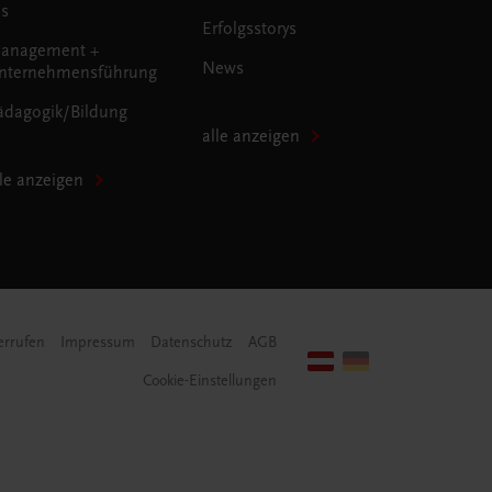
us
Erfolgsstorys
anagement +
News
nternehmensführung
ädagogik/Bildung
alle anzeigen
lle anzeigen
errufen
Impressum
Datenschutz
AGB
Cookie-Einstellungen