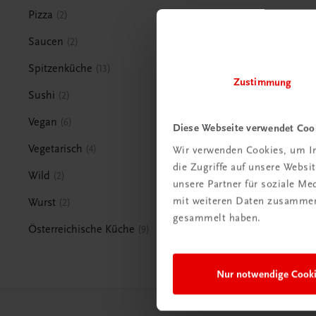
Pizza
2
Saucen
2
Spitzenküche
13
Zustimmung
Sushi
2
Vegan
6
Diese Webseite verwendet Coo
Vegetarisch
4
Wir verwenden Cookies, um In
die Zugriffe auf unsere Webs
Wild
2
unsere Partner für soziale M
mit weiteren Daten zusammen,
Wurst
2
gesammelt haben.
Österreichische Küche
9
Nur notwendige Cook