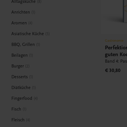
Alltagsküche
8
Anrichten
1
Aromen
4
Asiatische Küche
5
Gastronomie
BBQ, Grillen
1
Perfektio
guten Ko
Beilagen
1
Band 4: Pas
Burger
2
€ 30,80
Desserts
1
Diätküche
1
Fingerfood
4
Fisch
1
Fleisch
4