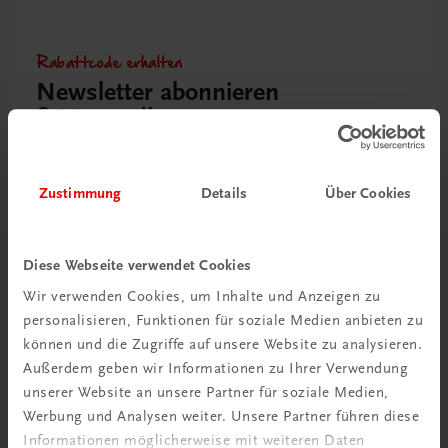
Rabattcode erhalten
Newsletter abonnieren
& Versandkosten sparen
Jetzt anmelden
Zustimmung
Details
Über Cookies
Diese Webseite verwendet Cookies
Herzlich willkommen bei TRAUNER!
Wir verwenden Cookies, um Inhalte und Anzeigen zu
personalisieren, Funktionen für soziale Medien anbieten zu
können und die Zugriffe auf unsere Website zu analysieren.
Außerdem geben wir Informationen zu Ihrer Verwendung
unserer Website an unsere Partner für soziale Medien,
Werbung und Analysen weiter. Unsere Partner führen diese
Wir über uns
Informationen möglicherweise mit weiteren Daten