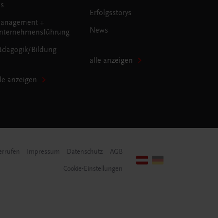
us
Erfolgsstorys
anagement +
News
nternehmensführung
ädagogik/Bildung
alle anzeigen
lle anzeigen
errufen
Impressum
Datenschutz
AGB
Cookie-Einstellungen