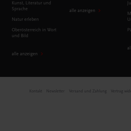
Kunst, Literatur und
J
Sprache
alle anzeigen
M
Natur erleben
U
Oberösterreich in Wort
P
und Bild
a
alle anzeigen
Kontakt
Newsletter
Versand und Zahlung
Vertrag wid