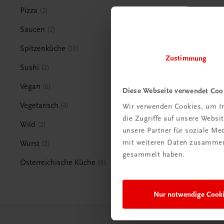
Pizza
2
Saucen
2
Spitzenküche
13
Zustimmung
Sushi
2
Vegan
6
Diese Webseite verwendet Coo
Vegetarisch
4
Wir verwenden Cookies, um In
die Zugriffe auf unsere Webs
Wild
2
unsere Partner für soziale M
mit weiteren Daten zusammen,
Wurst
2
gesammelt haben.
Österreichische Küche
9
Nur notwendige Cook