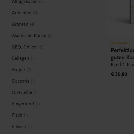
Alltagsküche
8
Anrichten
1
Aromen
4
Asiatische Küche
5
Gastronomie
BBQ, Grillen
1
Perfektio
guten Ko
Beilagen
1
Band 4: Pas
Burger
2
€ 30,80
Desserts
1
Diätküche
1
Fingerfood
4
Fisch
1
Fleisch
4