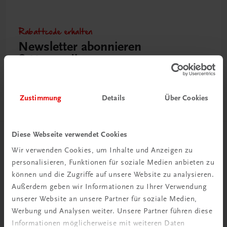
Rabattcode erhalten
Newsletter abonnieren
& Versandkosten sparen
Jetzt anmelden
Zustimmung
Details
Über Cookies
Diese Webseite verwendet Cookies
Herzlich willkommen bei TRAUNER!
Wir verwenden Cookies, um Inhalte und Anzeigen zu
personalisieren, Funktionen für soziale Medien anbieten zu
können und die Zugriffe auf unsere Website zu analysieren.
Außerdem geben wir Informationen zu Ihrer Verwendung
unserer Website an unsere Partner für soziale Medien,
Werbung und Analysen weiter. Unsere Partner führen diese
Wir über uns
Informationen möglicherweise mit weiteren Daten