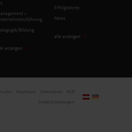
us
Erfolgsstorys
anagement +
News
nternehmensführung
ädagogik/Bildung
alle anzeigen
lle anzeigen
errufen
Impressum
Datenschutz
AGB
Cookie-Einstellungen