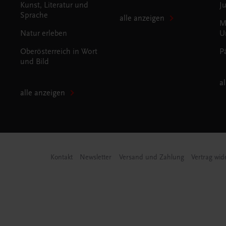
Kunst, Literatur und
J
Sprache
alle anzeigen
M
Natur erleben
U
Oberösterreich in Wort
P
und Bild
a
alle anzeigen
Kontakt
Newsletter
Versand und Zahlung
Vertrag wid