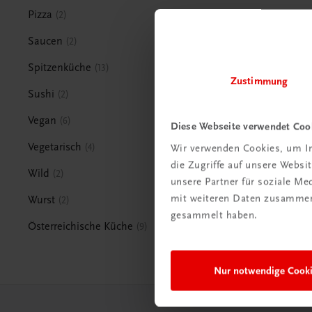
Pizza
2
Saucen
2
Spitzenküche
13
Zustimmung
Sushi
2
Vegan
6
Diese Webseite verwendet Coo
Vegetarisch
4
Wir verwenden Cookies, um In
die Zugriffe auf unsere Webs
Wild
2
unsere Partner für soziale M
mit weiteren Daten zusammen,
Wurst
2
gesammelt haben.
Österreichische Küche
9
Nur notwendige Cook