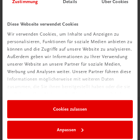
Zustimmung
Details
Über Cookies
Diese Webseite verwendet Cookies
Wir verwenden Cookies, um Inhalte und Anzeigen zu
Rabattcode erhalten
personalisieren, Funktionen für soziale Medien anbieten zu
können und die Zugriffe auf unsere Website zu analysieren.
Newsletter abonnieren
Außerdem geben wir Informationen zu Ihrer Verwendung
& Versandkosten sparen
unserer Website an unsere Partner für soziale Medien,
Werbung und Analysen weiter. Unsere Partner führen diese
Jetzt anmelden
Informationen möglicherweise mit weiteren Daten
zusammen, die Sie ihnen bereitgestellt haben oder die sie
im Rahmen Ihrer Nutzung der Dienste gesammelt haben.
Cookies zulassen
Herzlich willkommen bei TRAUNER!
Anpassen