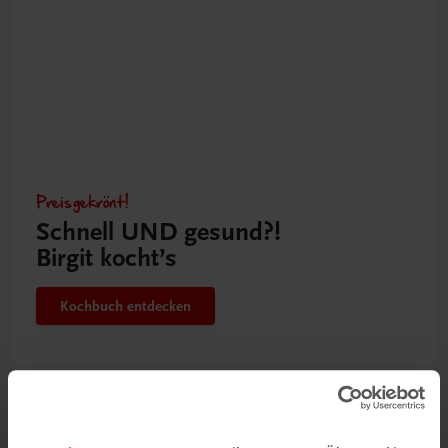
Preisgekrönt!
Schnell UND gesund?!
Birgit kocht’s
Kochbuch entdecken