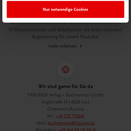
Nur notwendige Cookies
Wir über uns
Wir sind ein österreichisches Familienunternehmen mit
75 Mitarbeiterinnen und Mitarbeitern, die eines verbindet:
Begeisterung für unsere Produkte.
mehr erfahren
Wir sind gerne für Sie da
TRAUNER Verlag + Buchservice GmbH
Köglstraße 14 | 4020 Linz
Österreich/Austria
Tel.:
+43 732 778241
Mail:
buchservice@trauner.at
WhatsApp:
+43 664 88 58 69 41