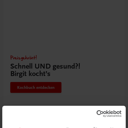
Preisgekrönt!
Schnell UND gesund?!
Birgit kocht’s
Kochbuch entdecken