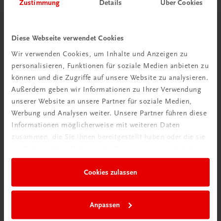
Zustimmung
Details
Über Cookies
Diese Webseite verwendet Cookies
Wir verwenden Cookies, um Inhalte und Anzeigen zu
Rabattcode erhalten
personalisieren, Funktionen für soziale Medien anbieten zu
können und die Zugriffe auf unsere Website zu analysieren.
Newsletter abonnieren
Außerdem geben wir Informationen zu Ihrer Verwendung
& Versandkosten sparen
unserer Website an unsere Partner für soziale Medien,
Werbung und Analysen weiter. Unsere Partner führen diese
Jetzt anmelden
Informationen möglicherweise mit weiteren Daten
zusammen, die Sie ihnen bereitgestellt haben oder die sie
im Rahmen Ihrer Nutzung der Dienste gesammelt haben.
Cookies zulassen
Herzlich willkommen bei TRAUNER!
Anpassen