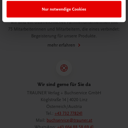
Nur notwendige Cookies
Wir über uns
Wir sind ein österreichisches Familienunternehmen mit
75 Mitarbeiterinnen und Mitarbeitern, die eines verbindet:
Begeisterung für unsere Produkte.
mehr erfahren
Wir sind gerne für Sie da
TRAUNER Verlag + Buchservice GmbH
Köglstraße 14 | 4020 Linz
Österreich/Austria
Tel.:
+43 732 778241
Mail:
buchservice@trauner.at
WhatsApp:
+43 664 88 58 69 41