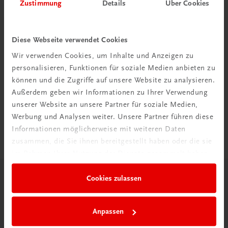
Zustimmung
Details
Über Cookies
Diese Webseite verwendet Cookies
Wir verwenden Cookies, um Inhalte und Anzeigen zu
Rabattcode erhalten
personalisieren, Funktionen für soziale Medien anbieten zu
können und die Zugriffe auf unsere Website zu analysieren.
Newsletter abonnieren
Außerdem geben wir Informationen zu Ihrer Verwendung
& Versandkosten sparen
unserer Website an unsere Partner für soziale Medien,
Werbung und Analysen weiter. Unsere Partner führen diese
Jetzt anmelden
Informationen möglicherweise mit weiteren Daten
zusammen, die Sie ihnen bereitgestellt haben oder die sie
im Rahmen Ihrer Nutzung der Dienste gesammelt haben.
Cookies zulassen
Herzlich willkommen bei TRAUNER!
Anpassen