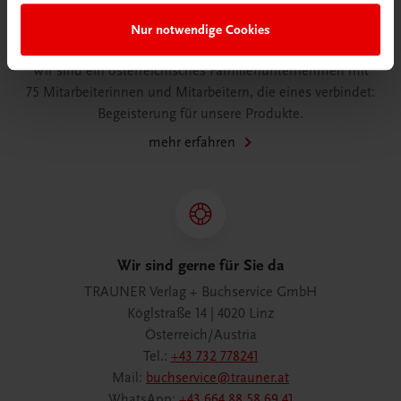
Nur notwendige Cookies
Wir über uns
Wir sind ein österreichisches Familienunternehmen mit
75 Mitarbeiterinnen und Mitarbeitern, die eines verbindet:
Begeisterung für unsere Produkte.
mehr erfahren
Wir sind gerne für Sie da
TRAUNER Verlag + Buchservice GmbH
Köglstraße 14 | 4020 Linz
Österreich/Austria
Tel.:
+43 732 778241
Mail:
buchservice@trauner.at
WhatsApp:
+43 664 88 58 69 41