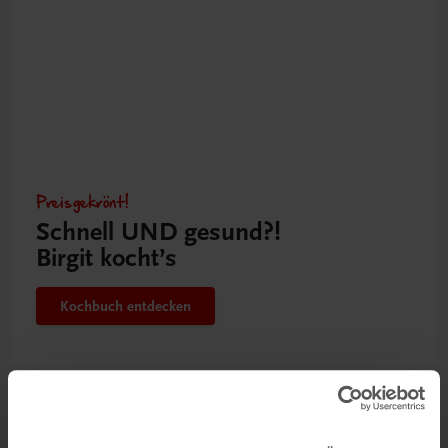
Preisgekrönt!
Schnell UND gesund?!
Birgit kocht’s
Kochbuch entdecken