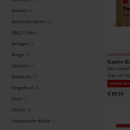
Aromen
4
Asiatische Küche
5
BBQ, Grillen
1
Beilagen
1
Burger
2
TRAUNER Akad
Gastro B
Desserts
1
Alle Grund
Start im Pa
Diätküche
1
SPAREN SIE 
Fingerfood
4
€ 89,50
Fisch
1
Fleisch
4
Französische Küche
2