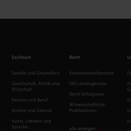
Sachbuch
Recht
Un
Familie und Gesundheit
Krankenanstaltenrecht
Gesellschaft, Politik und
OÖ Landesgesetze
F
Wirtschaft
G
Recht Schulpraxis
Karriere und Beruf
G
Wissenschaftliche
Kochen und Genuss
Publikationen
I
Kunst, Literatur und
J
Sprache
alle anzeigen