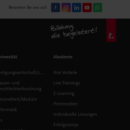
Besuchen Sie uns auf:
iversität
Akademie
Fertigungswirtschaft/Logistik
Ihre Vorteile
rauen- und
Live-Trainings
eschlechterforschung
E-Learning
esundheit/Medizin
Printmedien
nformatik
Individuelle Lösungen
us
Erfolgsstorys