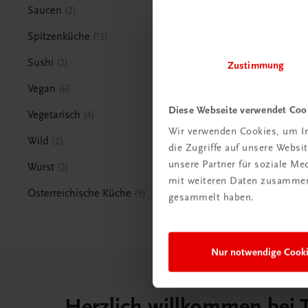
Saucen
2
Spitzenküche
13
Sushi
2
Zustimmung
Vegan
6
Diese Webseite verwendet Coo
Vegetarisch
4
Wir verwenden Cookies, um In
Wild
2
die Zugriffe auf unsere Webs
unsere Partner für soziale M
Wurst
2
mit weiteren Daten zusammen,
Österreichische Küche
9
gesammelt haben.
Nur notwendige Cook
Herzlich willkommen bei