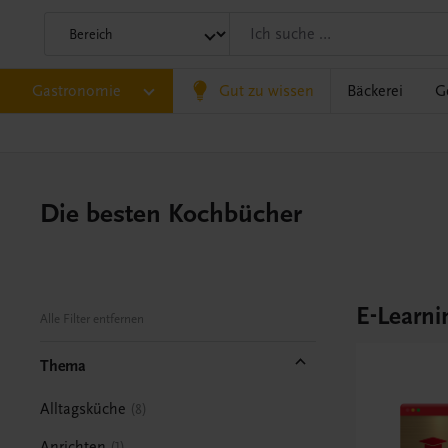
Gastronomie
Gut zu wissen
Bäckerei
G
Die besten Kochbücher
E-Learni
Alle Filter entfernen
Thema
Alltagsküche
8
Anrichten
1