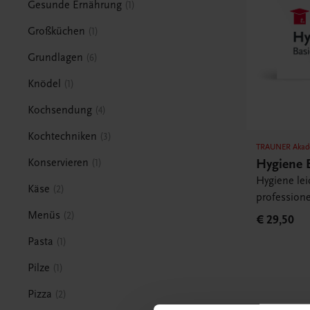
Gesunde Ernährung
1
Großküchen
1
Grundlagen
6
Knödel
1
Kochsendung
4
Kochtechniken
3
TRAUNER Akad
Hygiene 
Konservieren
1
Hygiene lei
Käse
2
professione
Menüs
2
€ 29,50
Pasta
1
Pilze
1
Pizza
2