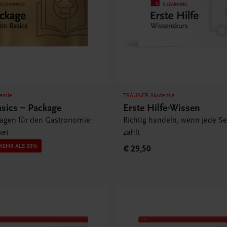
emie
TRAUNER Akademie
asics – Package
Erste Hilfe-Wissen
lagen für den Gastronomie-
Richtig handeln, wenn jede S
ket
zählt
MEHR ALS 20%
€ 29,50