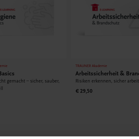
emie
TRAUNER Akademie
Basics
Arbeitssicherheit & Bra
cht gemacht – sicher, sauber,
Risiken erkennen, sicher arbei
ll
€ 29,50