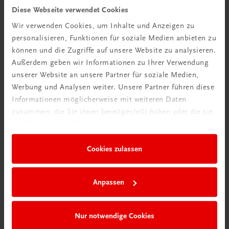
Diese Webseite verwendet Cookies
TRAUNER Akademie
Wir verwenden Cookies, um Inhalte und Anzeigen zu
Hygiene Basics
personalisieren, Funktionen für soziale Medien anbieten zu
Hygiene leicht gemacht – sicher, sauber, professionell
können und die Zugriffe auf unsere Website zu analysieren.
€ 29,50
Außerdem geben wir Informationen zu Ihrer Verwendung
unserer Website an unsere Partner für soziale Medien,
Werbung und Analysen weiter. Unsere Partner führen diese
Informationen möglicherweise mit weiteren Daten
zusammen, die Sie ihnen bereitgestellt haben oder die sie
im Rahmen Ihrer Nutzung der Dienste gesammelt haben.
Cookies zulassen
Anpassen
Nur notwendige Cookies