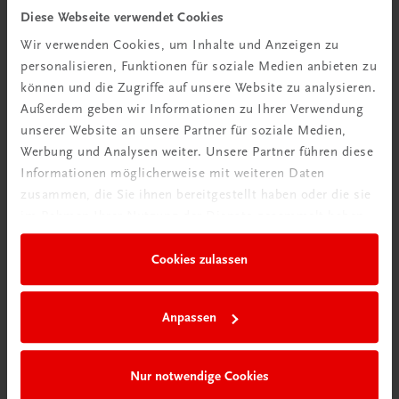
Diese Webseite verwendet Cookies
TRAUNER Akademie
Wir verwenden Cookies, um Inhalte und Anzeigen zu
Hygiene Basics
personalisieren, Funktionen für soziale Medien anbieten zu
Hygiene leicht gemacht – sicher, sauber, professionell
können und die Zugriffe auf unsere Website zu analysieren.
€ 29,50
Außerdem geben wir Informationen zu Ihrer Verwendung
unserer Website an unsere Partner für soziale Medien,
Werbung und Analysen weiter. Unsere Partner führen diese
Informationen möglicherweise mit weiteren Daten
zusammen, die Sie ihnen bereitgestellt haben oder die sie
im Rahmen Ihrer Nutzung der Dienste gesammelt haben.
Cookies zulassen
Anpassen
Nur notwendige Cookies