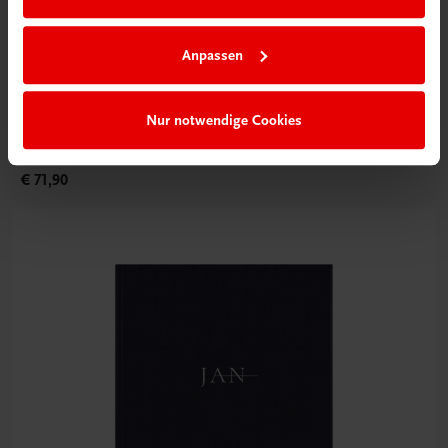
Anpassen
Gastronomie
My Culinary Ikigai
Nur notwendige Cookies
Fine Dining mit den Gourmetrezepten von Christoph
Rainer.
€ 71,90