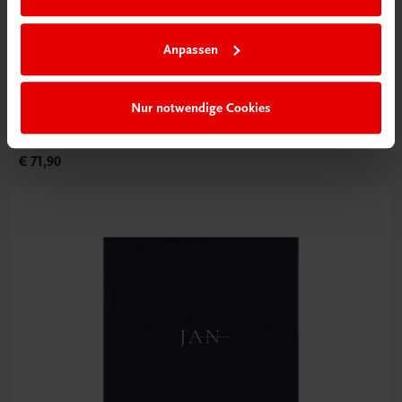
Anpassen
Gastronomie
My Culinary Ikigai
Nur notwendige Cookies
Fine Dining mit den Gourmetrezepten von Christoph
Rainer.
€ 71,90