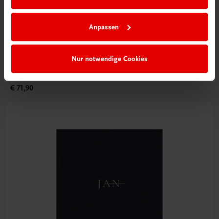
Anpassen
Gastronomie
My Culinary Ikigai
Nur notwendige Cookies
Fine Dining mit den Gourmetrezepten von Christoph
Rainer.
€ 71,90