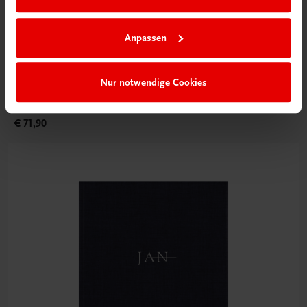
Anpassen
Gastronomie
My Culinary Ikigai
Nur notwendige Cookies
Fine Dining mit den Gourmetrezepten von Christoph
Rainer.
€ 71,90