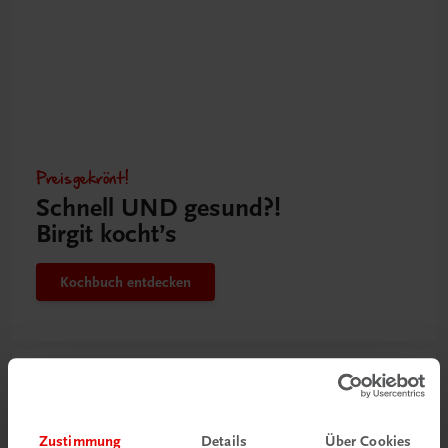
Preisgekrönt!
Schnell UND gesund?!
Birgit kocht’s
Kochbuch entdecken
Zustimmung
Details
Über Cookies