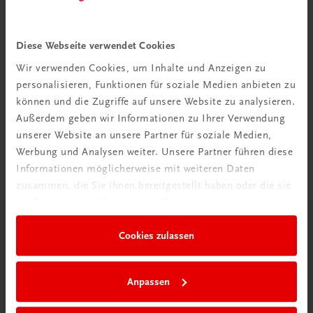
Diese Webseite verwendet Cookies
Wir verwenden Cookies, um Inhalte und Anzeigen zu
Rabattcode erhalten
personalisieren, Funktionen für soziale Medien anbieten zu
Newsletter abonnieren
können und die Zugriffe auf unsere Website zu analysieren.
& Versandkosten sparen
Außerdem geben wir Informationen zu Ihrer Verwendung
unserer Website an unsere Partner für soziale Medien,
Jetzt anmelden
Werbung und Analysen weiter. Unsere Partner führen diese
Informationen möglicherweise mit weiteren Daten
zusammen, die Sie ihnen bereitgestellt haben oder die sie
im Rahmen Ihrer Nutzung der Dienste gesammelt haben.
Herzlich willkommen bei TRAUNER!
Cookies zulassen
Anpassen