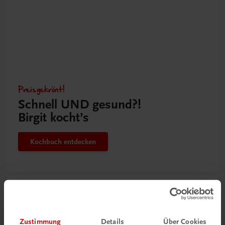
Preisgekrönt!
Schnell UND gesund?!
Birgit kocht’s
Kochbuch entdecken
Zustimmung
Details
Über Cookies