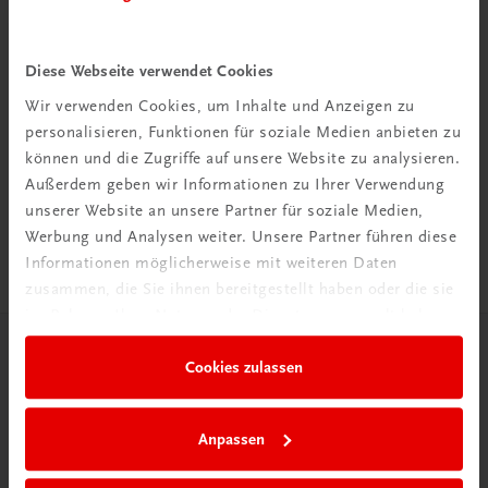
Diese Webseite verwendet Cookies
Wir verwenden Cookies, um Inhalte und Anzeigen zu
Rabattcode erhalten
personalisieren, Funktionen für soziale Medien anbieten zu
Newsletter abonnieren
können und die Zugriffe auf unsere Website zu analysieren.
& Versandkosten sparen
Außerdem geben wir Informationen zu Ihrer Verwendung
unserer Website an unsere Partner für soziale Medien,
Jetzt anmelden
Werbung und Analysen weiter. Unsere Partner führen diese
Informationen möglicherweise mit weiteren Daten
zusammen, die Sie ihnen bereitgestellt haben oder die sie
im Rahmen Ihrer Nutzung der Dienste gesammelt haben.
Herzlich willkommen bei TRAUNER!
Cookies zulassen
Anpassen