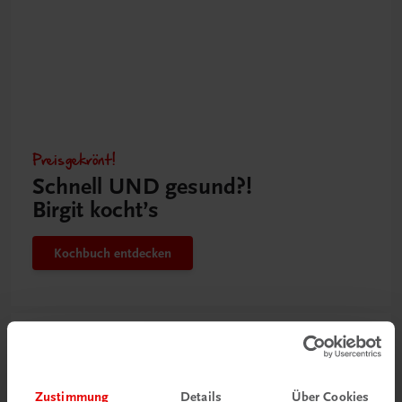
Preisgekrönt!
Schnell UND gesund?!
Birgit kocht’s
Kochbuch entdecken
Zustimmung
Details
Über Cookies