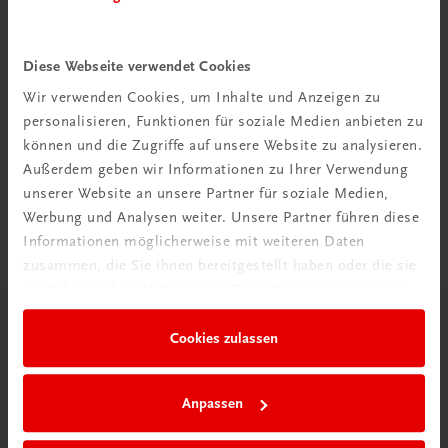
Diese Webseite verwendet Cookies
Wir verwenden Cookies, um Inhalte und Anzeigen zu
Rabattcode erhalten
personalisieren, Funktionen für soziale Medien anbieten zu
Newsletter abonnieren
können und die Zugriffe auf unsere Website zu analysieren.
& Versandkosten sparen
Außerdem geben wir Informationen zu Ihrer Verwendung
unserer Website an unsere Partner für soziale Medien,
Jetzt anmelden
Werbung und Analysen weiter. Unsere Partner führen diese
Informationen möglicherweise mit weiteren Daten
zusammen, die Sie ihnen bereitgestellt haben oder die sie
im Rahmen Ihrer Nutzung der Dienste gesammelt haben.
Herzlich willkommen bei TRAUNER!
Cookies zulassen
Anpassen