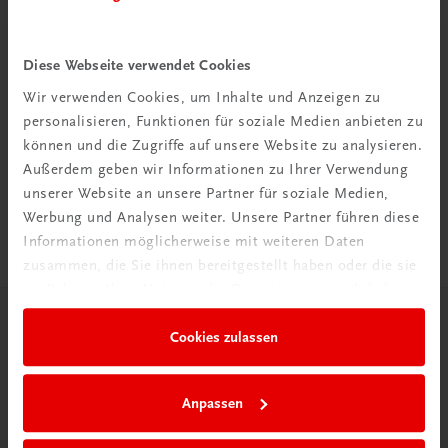
Diese Webseite verwendet Cookies
Wir verwenden Cookies, um Inhalte und Anzeigen zu
Rabattcode erhalten
personalisieren, Funktionen für soziale Medien anbieten zu
Newsletter abonnieren
können und die Zugriffe auf unsere Website zu analysieren.
& Versandkosten sparen
Außerdem geben wir Informationen zu Ihrer Verwendung
unserer Website an unsere Partner für soziale Medien,
Jetzt anmelden
Werbung und Analysen weiter. Unsere Partner führen diese
Informationen möglicherweise mit weiteren Daten
zusammen, die Sie ihnen bereitgestellt haben oder die sie
im Rahmen Ihrer Nutzung der Dienste gesammelt haben.
Herzlich willkommen bei TRAUNER!
Cookies zulassen
Anpassen