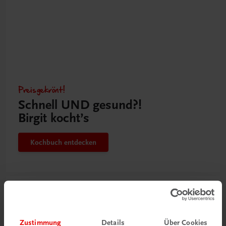
Preisgekrönt!
Schnell UND gesund?!
Birgit kocht’s
Kochbuch entdecken
Zustimmung
Details
Über Cookies