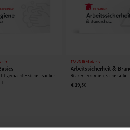
emie
TRAUNER Akademie
Basics
Arbeitssicherheit & Bra
cht gemacht – sicher, sauber,
Risiken erkennen, sicher arbei
ll
€ 29,50