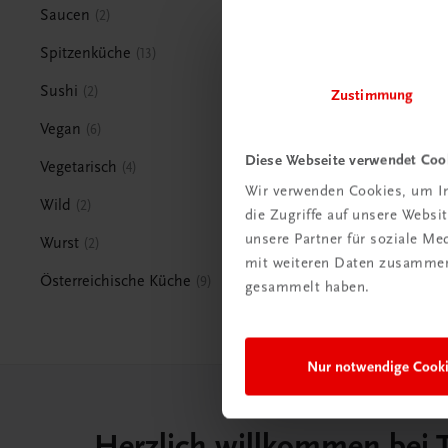
Saucen
2
Spitzenküche
13
Sushi
2
Zustimmung
Vegan
6
Diese Webseite verwendet Coo
Vegetarisch
4
Wir verwenden Cookies, um In
Wild
2
die Zugriffe auf unsere Webs
unsere Partner für soziale M
Wurst
2
mit weiteren Daten zusammen,
Österreichische Küche
9
gesammelt haben.
Nur notwendige Cook
Herzlich willkommen bei