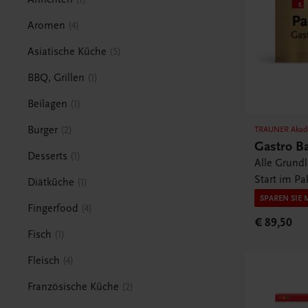
Aromen
4
Asiatische Küche
5
BBQ, Grillen
1
Beilagen
1
Burger
2
TRAUNER Akad
Gastro B
Desserts
1
Alle Grund
Start im Pa
Diätküche
1
SPAREN SIE 
Fingerfood
4
€ 89,50
Fisch
1
Fleisch
4
Französische Küche
2