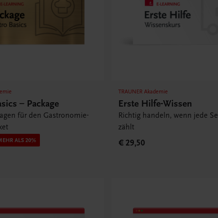
emie
TRAUNER Akademie
asics – Package
Erste Hilfe-Wissen
lagen für den Gastronomie-
Richtig handeln, wenn jede S
ket
zählt
MEHR ALS 20%
€ 29,50