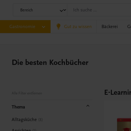
Gastronomie
Gut zu wissen
Bäckerei
G
Die besten Kochbücher
E-Learni
Alle Filter entfernen
Thema
Alltagsküche
8
Anrichten
1