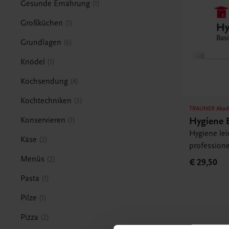
Gesunde Ernährung
1
Großküchen
1
Grundlagen
6
Knödel
1
Kochsendung
4
Kochtechniken
3
TRAUNER Akad
Hygiene 
Konservieren
1
Hygiene lei
Käse
2
professione
Menüs
2
€ 29,50
Pasta
1
Pilze
1
Pizza
2