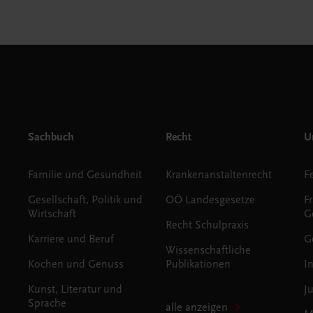
Sachbuch
Recht
Un
Familie und Gesundheit
Krankenanstaltenrecht
Gesellschaft, Politik und
OÖ Landesgesetze
F
Wirtschaft
G
Recht Schulpraxis
Karriere und Beruf
G
Wissenschaftliche
Kochen und Genuss
Publikationen
I
Kunst, Literatur und
J
Sprache
alle anzeigen