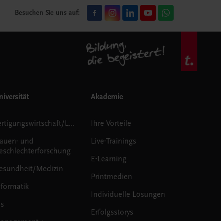
Besuchen Sie uns auf:
iversität
Akademie
Fertigungswirtschaft/Logistik
Ihre Vorteile
rauen- und
Live-Trainings
eschlechterforschung
E-Learning
esundheit/Medizin
Printmedien
nformatik
Individuelle Lösungen
us
Erfolgsstorys