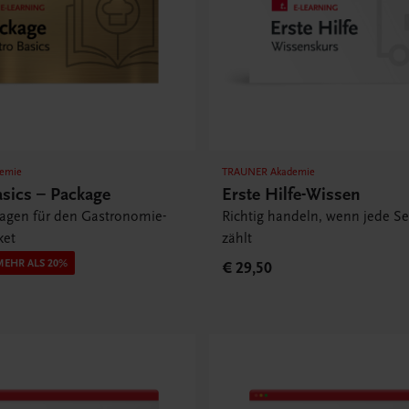
emie
TRAUNER Akademie
asics – Package
Erste Hilfe-Wissen
lagen für den Gastronomie-
Richtig handeln, wenn jede S
ket
zählt
MEHR ALS 20%
€ 29,50