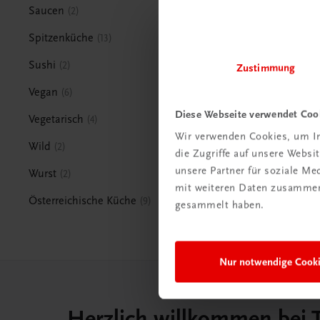
Saucen
2
Spitzenküche
13
Sushi
2
Zustimmung
Vegan
6
Diese Webseite verwendet Coo
Vegetarisch
4
Wir verwenden Cookies, um In
Wild
2
die Zugriffe auf unsere Webs
unsere Partner für soziale M
Wurst
2
mit weiteren Daten zusammen,
Österreichische Küche
9
gesammelt haben.
Nur notwendige Cook
Herzlich willkommen bei