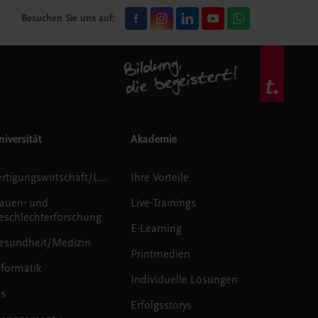
Besuchen Sie uns auf:
iversität
Akademie
Fertigungswirtschaft/Logistik
Ihre Vorteile
rauen- und
Live-Trainings
eschlechterforschung
E-Learning
esundheit/Medizin
Printmedien
nformatik
Individuelle Lösungen
us
Erfolgsstorys