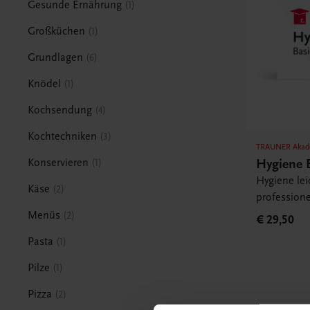
Gesunde Ernährung
1
Großküchen
1
Grundlagen
6
Knödel
1
Kochsendung
4
Kochtechniken
3
TRAUNER Akad
Hygiene 
Konservieren
1
Hygiene lei
Käse
2
professione
Menüs
2
€ 29,50
Pasta
1
Pilze
1
Pizza
2