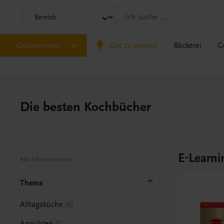
Gastronomie
Gut zu wissen
Bäckerei
G
Die besten Kochbücher
E-Learni
Alle Filter entfernen
Thema
Alltagsküche
8
Anrichten
1