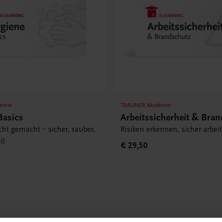
emie
TRAUNER Akademie
Basics
Arbeitssicherheit & Bra
cht gemacht – sicher, sauber,
Risiken erkennen, sicher arbei
ll
€ 29,50