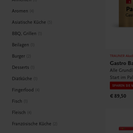
Aromen
4
Asiatische Küche
5
BBQ, Grillen
1
Beilagen
1
Burger
2
TRAUNER Akad
Gastro B
Desserts
1
Alle Grund
Start im Pa
Diätküche
1
SPAREN SIE 
Fingerfood
4
€ 89,50
Fisch
1
Fleisch
4
Französische Küche
2