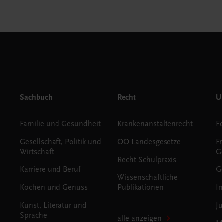
Sachbuch
Recht
Un
Familie und Gesundheit
Krankenanstaltenrecht
Gesellschaft, Politik und
OÖ Landesgesetze
F
Wirtschaft
G
Recht Schulpraxis
Karriere und Beruf
G
Wissenschaftliche
Kochen und Genuss
Publikationen
I
Kunst, Literatur und
J
Sprache
alle anzeigen