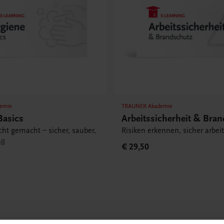
emie
TRAUNER Akademie
Basics
Arbeitssicherheit & Bra
cht gemacht – sicher, sauber,
Risiken erkennen, sicher arbei
ll
€ 29,50