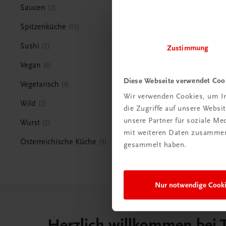
Saucen
2
Spitzenküche
13
Sushi
2
Zustimmung
Vegan
6
Diese Webseite verwendet Coo
Vegetarisch
4
Wir verwenden Cookies, um In
Wild
2
die Zugriffe auf unsere Webs
unsere Partner für soziale M
Wurst
2
mit weiteren Daten zusammen,
Österreichische Küche
9
gesammelt haben.
Nur notwendige Cook
Herzlich willkommen bei