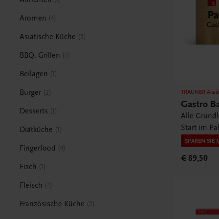
Aromen
4
Asiatische Küche
5
BBQ, Grillen
1
Beilagen
1
Burger
2
TRAUNER Akad
Gastro B
Desserts
1
Alle Grund
Start im Pa
Diätküche
1
SPAREN SIE 
Fingerfood
4
€ 89,50
Fisch
1
Fleisch
4
Französische Küche
2