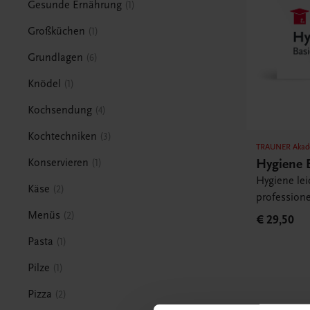
Gesunde Ernährung
1
Großküchen
1
Grundlagen
6
Knödel
1
Kochsendung
4
Kochtechniken
3
TRAUNER Akad
Hygiene 
Konservieren
1
Hygiene lei
Käse
2
professione
Menüs
2
€ 29,50
Pasta
1
Pilze
1
Pizza
2