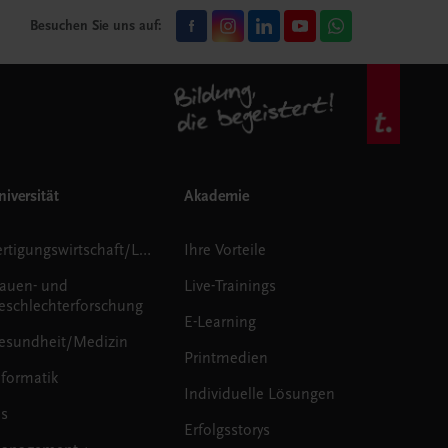
Besuchen Sie uns auf:
iversität
Akademie
Fertigungswirtschaft/Logistik
Ihre Vorteile
rauen- und
Live-Trainings
eschlechterforschung
E-Learning
esundheit/Medizin
Printmedien
nformatik
Individuelle Lösungen
us
Erfolgsstorys