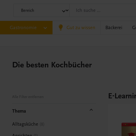
Gastronomie
Gut zu wissen
Bäckerei
G
Die besten Kochbücher
E-Learni
Alle Filter entfernen
Thema
Alltagsküche
8
Anrichten
1