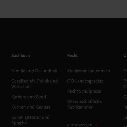
Sachbuch
Recht
Un
Familie und Gesundheit
Krankenanstaltenrecht
Gesellschaft, Politik und
OÖ Landesgesetze
F
Wirtschaft
G
Recht Schulpraxis
Karriere und Beruf
G
Wissenschaftliche
Kochen und Genuss
Publikationen
I
Kunst, Literatur und
J
Sprache
alle anzeigen