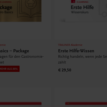
emie
TRAUNER Akademie
asics – Package
Erste Hilfe-Wissen
lagen für den Gastronomie-
Richtig handeln, wenn jede S
ket
zählt
MEHR ALS 20%
€ 29,50