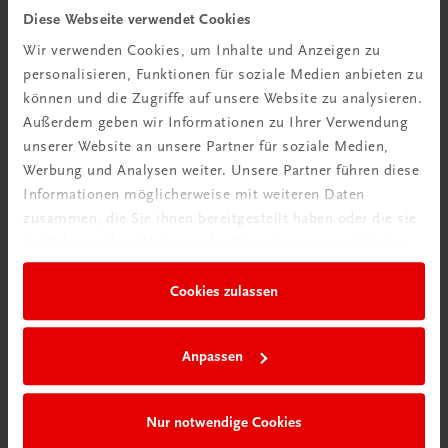
Diese Webseite verwendet Cookies
TRAUNER Akademie
Wir verwenden Cookies, um Inhalte und Anzeigen zu
Hygiene Basics
personalisieren, Funktionen für soziale Medien anbieten zu
Hygiene leicht gemacht – sicher, sauber, professionell
können und die Zugriffe auf unsere Website zu analysieren.
€ 29,50
Außerdem geben wir Informationen zu Ihrer Verwendung
unserer Website an unsere Partner für soziale Medien,
Werbung und Analysen weiter. Unsere Partner führen diese
Informationen möglicherweise mit weiteren Daten
zusammen, die Sie ihnen bereitgestellt haben oder die sie
im Rahmen Ihrer Nutzung der Dienste gesammelt haben.
Cookies zulassen
Anpassen
Nur notwendige Cookies