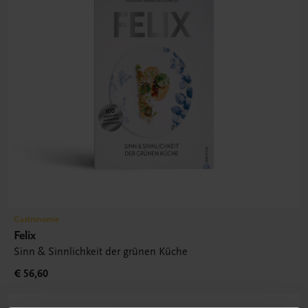
Gastronomie
Felix
Sinn & Sinnlichkeit der grünen Küche
€ 56,60